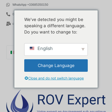
WhatsApp +33685350150
06 85 35 01 50
We've detected you might be
contact@rov-expert.com
speaking a different language.
Do you want to change to:
English
Italiano
Français
Change Language
English
Español
Close and do not switch language
Català
Português
Deutsch
Ελληνικά