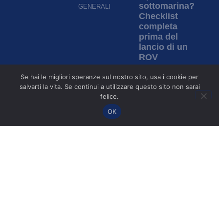
sottomarina?
GENERALI
Checklist
completa
prima del
lancio di un
ROV
Per saperne di più »
Se hai le migliori speranze sul nostro sito, usa i cookie per
salvarti la vita. Se continui a utilizzare questo sito non sarai
Ispezione in
felice.
acque torbide:
OK
come i ROV
permettono di
ispezionare
senza
visibilità?
Per saperne di più »
©2017-2026 Copyright | ROV Expert | Tutti i diritti riservati