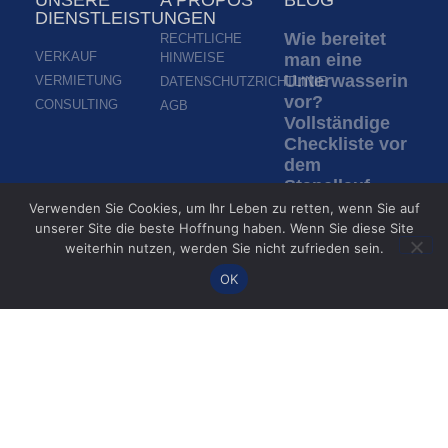
UNSERE
A PROPOS
BLOG
DIENSTLEISTUNGEN
Wie bereitet
RECHTLICHE
VERKAUF
HINWEISE
man eine
Unterwasserinspek
VERMIETUNG
DATENSCHUTZRICHTLINIE
vor?
CONSULTING
AGB
Vollständige
Checkliste vor
dem
Stapellauf
eines ROV
Verwenden Sie Cookies, um Ihr Leben zu retten, wenn Sie auf
unserer Site die beste Hoffnung haben. Wenn Sie diese Site
Weiterlesen »
weiterhin nutzen, werden Sie nicht zufrieden sein.
OK
Inspektion in
trübem
Wasser: Wie
ROVs bei
fehlender
Sicht
inspizieren
Weiterlesen »