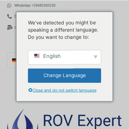
WhatsApp +33685350150
06 85 35 01 50
We've detected you might be
contact@rov-expert.com
speaking a different language.
Do you want to change to:
English
Deutsch
Français
Change Language
English
Español
Close and do not switch language
Català
Português
Italiano
Ελληνικά