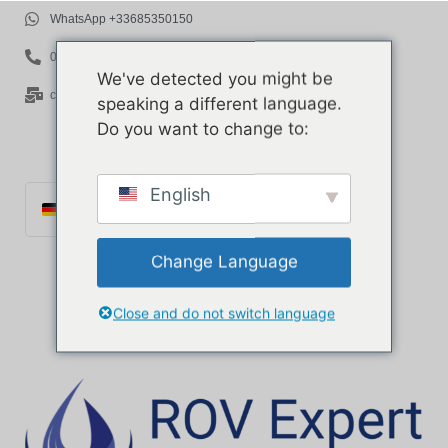
WhatsApp +33685350150
06 85 35 01 50
We've detected you might be
contact@rov-expert.com
speaking a different language.
Do you want to change to:
English
Deutsch
Français
Change Language
English
Español
Close and do not switch language
Català
Português
Italiano
Ελληνικά