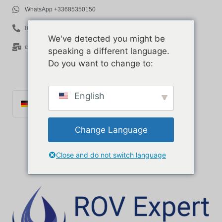
WhatsApp +33685350150
06 85 35 01 50
We've detected you might be
contact@rov-expert.com
speaking a different language.
Do you want to change to:
English
Deutsch
Français
Change Language
English
Español
Close and do not switch language
Català
Português
Italiano
Ελληνικά