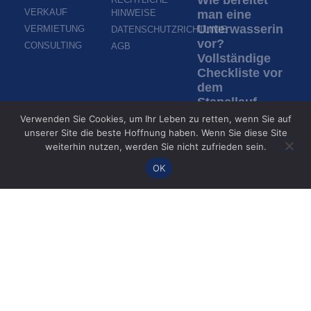
VERKAUF
HINWEISE
man eine
Unterwasserinspek
VERMIETUNG
DATENSCHUTZRICHTLINIE
vor?
CONSULTING
AGB
Vollständige
Checkliste vor
dem
Stapellauf
eines ROV
Verwenden Sie Cookies, um Ihr Leben zu retten, wenn Sie auf
unserer Site die beste Hoffnung haben. Wenn Sie diese Site
Weiterlesen »
weiterhin nutzen, werden Sie nicht zufrieden sein.
OK
Inspektion in
trübem
Wasser: Wie
ROVs bei
fehlender
Sicht
inspizieren
Weiterlesen »