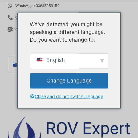
WhatsApp +33685350150
06 85 35 01 50
We've detected you might be
contact@rov-expert.com
speaking a different language.
Do you want to change to:
English
Ελληνικά
Français
Change Language
English
Español
Close and do not switch language
Català
Português
Italiano
Deutsch