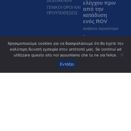
ΔΕΔΟΜΕΝΩΝ
ελέγχου πριν
ΓΕΝΙΚΟΊ ΌΡΟΙ ΚΑΙ
από την
ΠΡΟΫΠΟΘΈΣΕΙΣ
κατάδυση
ενός ROV
Διαβάστε περισσότερα
»
Χρησιμοποιούμε cookies για να διασφαλίσουμε ότι θα έχετε την
καλύτερη δυνατή εμπειρία στον ιστότοπό μας. Se continui ad
Επιθεώρηση
utilizzare questo sito noi assumiamo che tu ne sia felice.
σε θολά νερά:
πώς τα ROV
Εντάξει
επιτρέπουν
την
επιθεώρηση
χωρίς
ορατότητα;
Διαβάστε περισσότερα
»