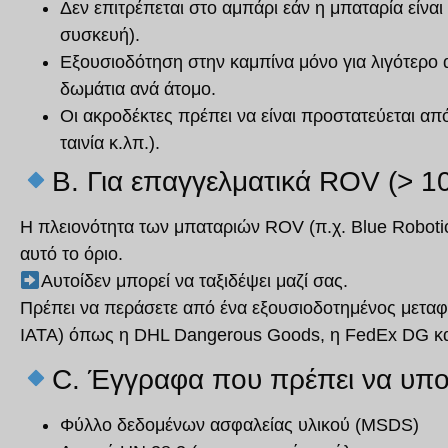
Δεν επιτρέπεται στο αμπάρι
εάν η μπαταρία είναι
συσκευή).
Εξουσιοδότηση στην καμπίνα
μόνο για
λιγότερο
δωμάτια ανά άτομο
.
Οι ακροδέκτες πρέπει να είναι
προστατεύεται απ
ταινία κ.λπ.).
B. Για επαγγελματικά ROV (> 1
Η πλειονότητα των μπαταριών ROV (π.χ. Blue Roboti
αυτό το όριο.
Αυτοί
δεν μπορεί να ταξιδέψει μαζί σας
.
Πρέπει να περάσετε από ένα
εξουσιοδοτημένος μετα
IATA)
όπως η DHL Dangerous Goods, η FedEx DG κα
C. Έγγραφα που πρέπει να υπ
Φύλλο δεδομένων ασφαλείας υλικού (MSDS)