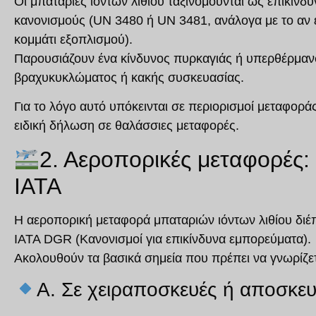
Οι μπαταρίες ιόντων λιθίου ταξινομούνται ως
επικίνδυ
κανονισμούς (
UN 3480
ή
UN 3481
, ανάλογα με το αν
κομμάτι εξοπλισμού).
Παρουσιάζουν ένα
κίνδυνος πυρκαγιάς ή υπερθέρμα
βραχυκυκλώματος ή κακής συσκευασίας.
Για το λόγο αυτό υπόκεινται σε
περιορισμοί μεταφορά
ειδική δήλωση
σε θαλάσσιες μεταφορές.
2. Αεροπορικές μεταφορές: τ
ΙΑΤΑ
Η αεροπορική μεταφορά μπαταριών ιόντων λιθίου διέ
IATA DGR (Κανονισμοί για επικίνδυνα εμπορεύματα)
.
Ακολουθούν τα βασικά σημεία που πρέπει να γνωρίζετ
A. Σε χειραποσκευές ή αποσκε