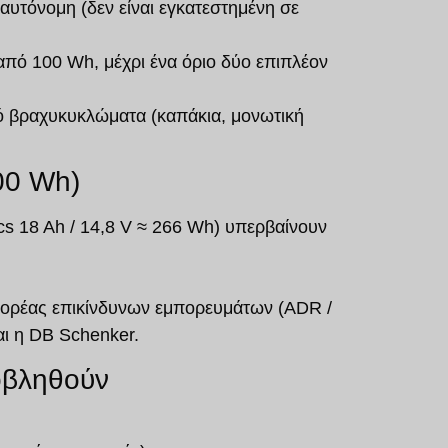
 αυτόνομη (δεν είναι εγκατεστημένη σε
 από 100 Wh
, μέχρι ένα όριο
δύο επιπλέον
ό βραχυκυκλώματα
(καπάκια, μονωτική
00 Wh)
cs 18 Ah / 14,8 V ≈ 266 Wh) υπερβαίνουν
φορέας επικίνδυνων εμπορευμάτων (ADR /
ι η DB Schenker.
οβληθούν