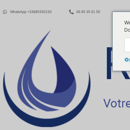
WhatsApp +33685350150
06 85 35 01 50
We
Do