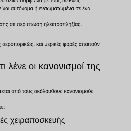
να υλικά
σύμφωνα με τους διεθνείς
 είναι αυτόνομα ή ενσωματωμένα σε ένα
νσης
σε περίπτωση ηλεκτροπληξίας,
ς
αεροπορικώς, και μερικές φορές απαιτούν
ι λένε οι κανονισμοί της
πεται από τους ακόλουθους κανονισμούς
ε:
υές χειραποσκευής