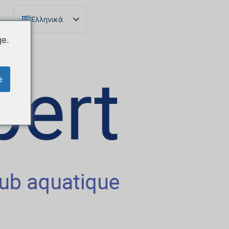
Ελληνικά
Français
ge.
English
Español
e
Català
Português
Italiano
Deutsch