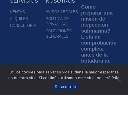
SERVICIOS
NOSOTROS
Cómo
VENTAS
AVISOS LEGALES
preparar una
misión de
ALQUILER
POLÍTICA DE
PRIVACIDAD
inspección
CONSULTORÍA
submarina?
CONDICIONES
Lista de
GENERALES
comprobación
completa
antes de la
botadura de
un ROV
Utilice cookies para salvar su vida si tiene la mejor esperanza
Leer más »
en nuestro sitio. Si continúa utilizando este sitio, no será feliz.
De acuerdo
Inspección en
aguas turbias:
¿cómo los
ROV permiten
inspeccionar
sin
visibilidad?