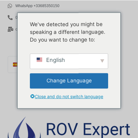
WhatsApp +33685350150
06 85 35 01 50
We've detected you might be
contact@rov-expert.com
speaking a different language.
Do you want to change to:
English
Español
Français
Change Language
English
Català
Close and do not switch language
Português
Italiano
Deutsch
Ελληνικά