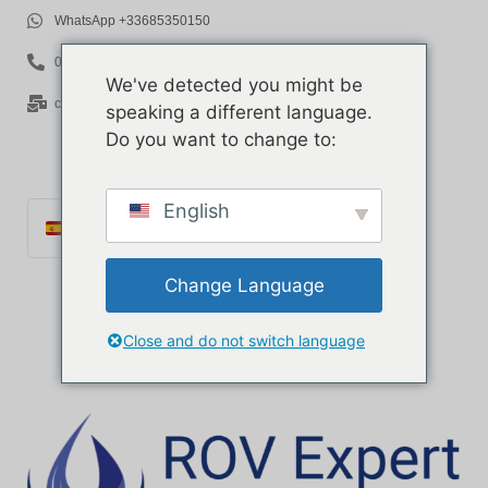
WhatsApp +33685350150
06 85 35 01 50
We've detected you might be
contact@rov-expert.com
speaking a different language.
Do you want to change to:
English
Español
Français
Change Language
English
Català
Close and do not switch language
Português
Italiano
Deutsch
Ελληνικά