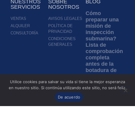
NUESTROS
SOBRE
BLOG
SERVICIOS
NOSOTROS
Cómo
VENTAS
AVISOS LEGALES
preparar una
misión de
ALQUILER
POLÍTICA DE
PRIVACIDAD
inspección
CONSULTORÍA
submarina?
CONDICIONES
Lista de
GENERALES
comprobación
completa
antes de la
botadura de
un ROV
Utilice cookies para salvar su vida si tiene la mejor esperanza
Leer más »
en nuestro sitio. Si continúa utilizando este sitio, no será feliz.
De acuerdo
Inspección en
aguas turbias:
¿cómo los
ROV permiten
inspeccionar
sin