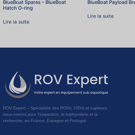
BlueBoat Spares – BlueBoat
BlueBoat Payload Br
Hatch O-ring
Lire la suite
Lire la suite
ROV Expert – Spécialiste des ROVs, USVs et capteurs
sous-marins pour l’inspection, la bathymétrie et la
recherche, en France, Espagne et Portugal.