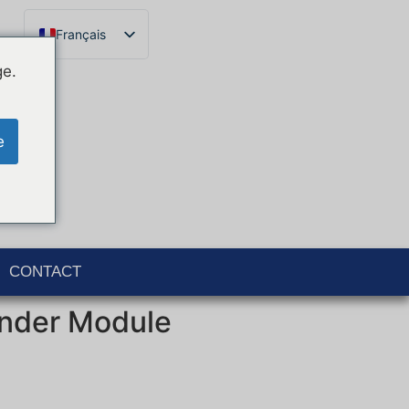
Français
English
ge.
Español
Català
e
Português
Italiano
Deutsch
Ελληνικά
CONTACT
nder Module