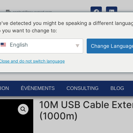
contact@rov-expert.com
've detected you might be speaking a different langua
 you want to change to:
English
Change Languag
Close and do not switch language
ION
ÉVÈNEMENTS
CONSULTING
BLOG
10M USB Cable Exte
(1000m)