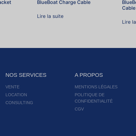
acket
BlueBoat Charge Cable
BlueBo
Cable
Lire la suite
Lire l
NOS SERVICES
A PROPOS
VENTE
MENTIONS LÉGALES
LOCATION
POLITIQUE DE
CONFIDENTIALITÉ
CONSULTING
CGV