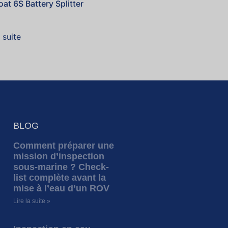
at 6S Battery Splitter
a suite
BLOG
Comment préparer une
mission d’inspection
sous-marine ? Check-
list complète avant la
mise à l’eau d’un ROV
Lire la suite »