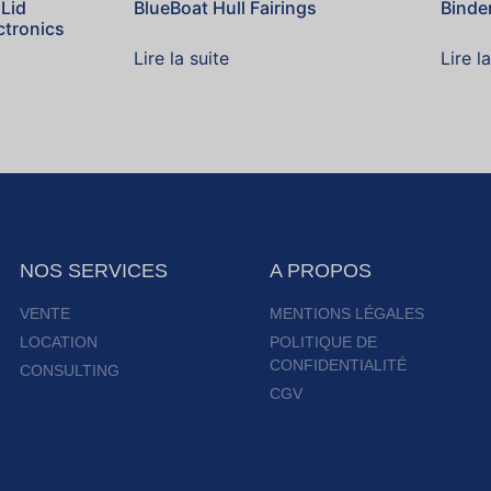
 Lid
BlueBoat Hull Fairings
Binde
ctronics
Lire la suite
Lire l
NOS SERVICES
A PROPOS
VENTE
MENTIONS LÉGALES
LOCATION
POLITIQUE DE
CONFIDENTIALITÉ
CONSULTING
CGV