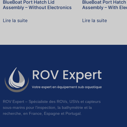
BlueBoat Port Hatch Lid
BlueBoat Port Hatch
Assembly – Without Electronics
Assembly – With Ele
Lire la suite
Lire la suite
ROV Expert – Spécialiste des ROVs, USVs et capteurs
sous-marins pour l’inspection, la bathymétrie et la
recherche, en France, Espagne et Portugal.