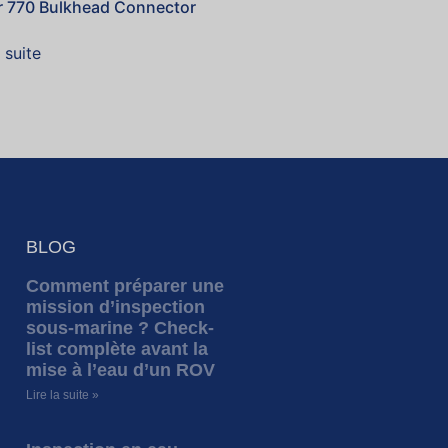
r 770 Bulkhead Connector
a suite
BLOG
Comment préparer une
mission d’inspection
sous-marine ? Check-
list complète avant la
mise à l’eau d’un ROV
Lire la suite »