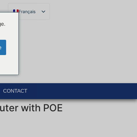
Français
English
ge.
Español
Català
e
Português
Italiano
Deutsch
Ελληνικά
CONTACT
uter with POE