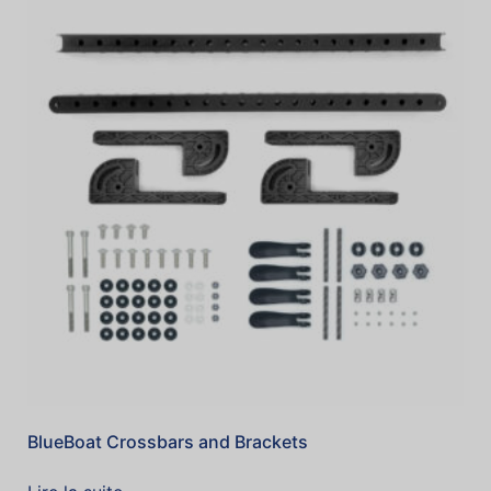
BlueBoat Crossbars and Brackets