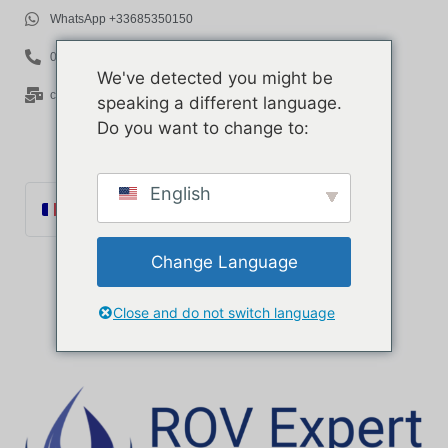
WhatsApp +33685350150
06 85 35 01 50
We've detected you might be
contact@rov-expert.com
speaking a different language.
Do you want to change to:
English
Français
English
Change Language
Español
Català
Close and do not switch language
Português
Italiano
Deutsch
Ελληνικά