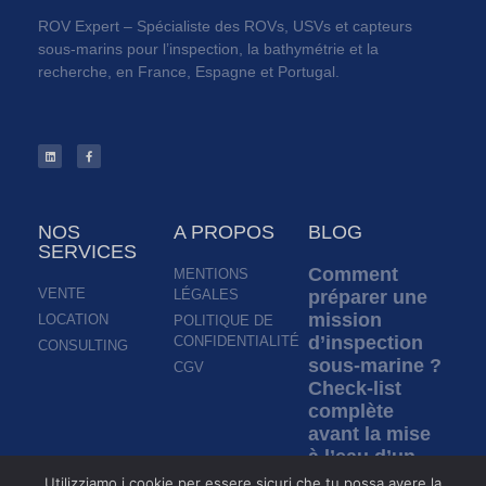
ROV Expert – Spécialiste des ROVs, USVs et capteurs
sous-marins pour l’inspection, la bathymétrie et la
recherche, en France, Espagne et Portugal.
NOS
A PROPOS
BLOG
SERVICES
Comment
MENTIONS
VENTE
LÉGALES
préparer une
mission
LOCATION
POLITIQUE DE
d’inspection
CONFIDENTIALITÉ
CONSULTING
sous-marine ?
CGV
Check-list
complète
avant la mise
à l’eau d’un
ROV
Utilizziamo i cookie per essere sicuri che tu possa avere la