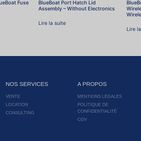
lueBoat Fuse
BlueBoat Port Hatch Lid
BlueB
Assembly – Without Electronics
Wirel
Wirel
Lire la suite
Lire l
NOS SERVICES
A PROPOS
VENTE
MENTIONS LÉGALES
LOCATION
POLITIQUE DE
CONFIDENTIALITÉ
CONSULTING
CGV