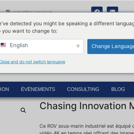
contact@rov-expert.com
've detected you might be speaking a different langua
 you want to change to:
English
Change Languag
Close and do not switch language
ION
ÉVÈNEMENTS
CONSULTING
BLOG
Chasing Innovation 
Ce ROV sous-marin industriel est équipé 
vidéo 4K en temps réel offrant des images