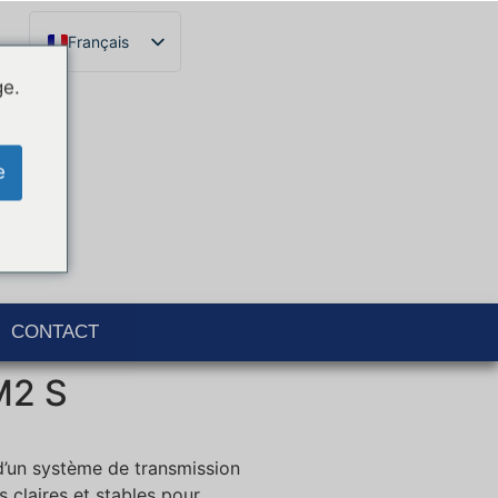
Français
English
ge.
Español
Català
e
Português
Italiano
Deutsch
Ελληνικά
CONTACT
M2 S
d’un système de transmission
 claires et stables pour