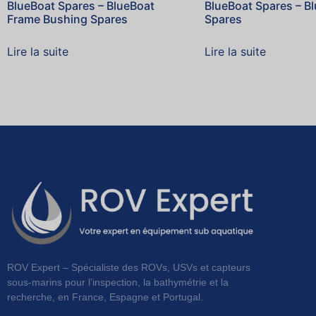
BlueBoat Spares – BlueBoat
BlueBoat Spares – B
Frame Bushing Spares
Spares
Lire la suite
Lire la suite
ROV Expert – Spécialiste des ROVs, USVs et capteurs
sous-marins pour l’inspection, la bathymétrie et la
recherche, en France, Espagne et Portugal.