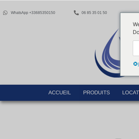
WhatsApp +33685350150
06 85 35 01 50
We
Do
ACCUEIL
PRODUITS
LOCAT