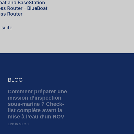
oat and BaseStation
ess Router – BlueBoat
ess Router
a suite
BLOG
Comment préparer une
mission d’inspection
sous-marine ? Check-
list complète avant la
mise à l’eau d’un ROV
Lire la suite »