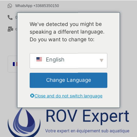
WhatsApp +33685350150
06 85 35 01 50
We've detected you might be
contact@rov-expert.com
speaking a different language.
Do you want to change to:
English
Français
English
Change Language
Español
Català
Close and do not switch language
Português
Italiano
Deutsch
Ελληνικά