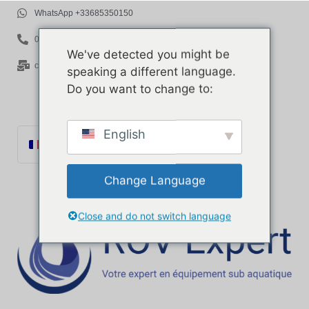
WhatsApp +33685350150
06 85 35 01 50
We've detected you might be
contact@rov-expert.com
speaking a different language.
Do you want to change to:
English
Français
English
Change Language
Español
Català
Close and do not switch language
Português
Italiano
Deutsch
Ελληνικά