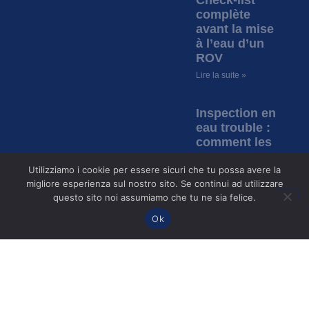
Check-list
complète
avant la mise
à l’eau d’un
ROV
Lire la suite »
Inspection en
eau trouble :
comment les
ROV
Utilizziamo i cookie per essere sicuri che tu possa avere la
permettent
migliore esperienza sul nostro sito. Se continui ad utilizzare
d’inspecter
questo sito noi assumiamo che tu ne sia felice.
sans visibilité
?
Ok
Lire la suite »
©2017-2026 Copyright | ROV Expert | Tous droits réservés