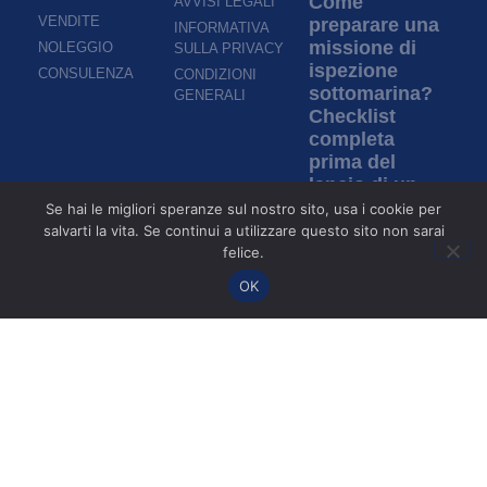
Come
AVVISI LEGALI
VENDITE
preparare una
INFORMATIVA
missione di
NOLEGGIO
SULLA PRIVACY
ispezione
CONSULENZA
CONDIZIONI
sottomarina?
GENERALI
Checklist
completa
prima del
lancio di un
ROV
Se hai le migliori speranze sul nostro sito, usa i cookie per
salvarti la vita. Se continui a utilizzare questo sito non sarai
Per saperne di più »
felice.
OK
Ispezione in
acque torbide:
come i ROV
permettono di
ispezionare
senza
visibilità?
Per saperne di più »