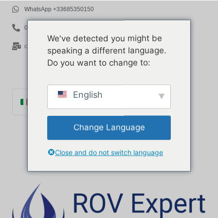
WhatsApp +33685350150
06 85 35 01 50
We've detected you might be
contact@rov-expert.com
speaking a different language.
Do you want to change to:
English
Italiano
Français
Change Language
English
Español
Close and do not switch language
Català
Português
Deutsch
Ελληνικά