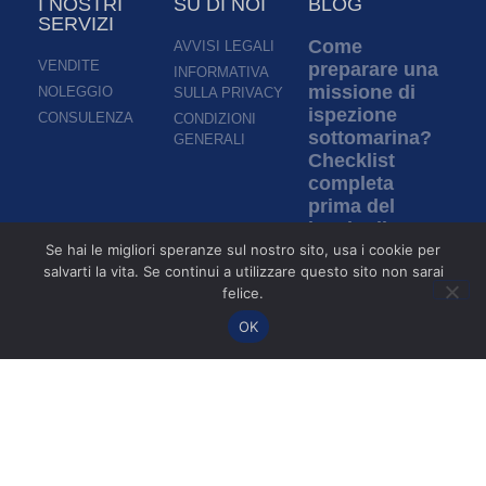
I NOSTRI
SU DI NOI
BLOG
SERVIZI
Come
AVVISI LEGALI
VENDITE
preparare una
INFORMATIVA
missione di
NOLEGGIO
SULLA PRIVACY
ispezione
CONSULENZA
CONDIZIONI
sottomarina?
GENERALI
Checklist
completa
prima del
lancio di un
ROV
Se hai le migliori speranze sul nostro sito, usa i cookie per
salvarti la vita. Se continui a utilizzare questo sito non sarai
Per saperne di più »
felice.
OK
Ispezione in
acque torbide:
come i ROV
permettono di
ispezionare
senza
visibilità?