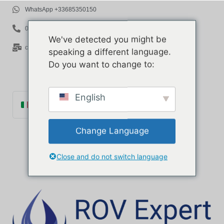
WhatsApp +33685350150
06 85 35 01 50
We've detected you might be
contact@rov-expert.com
speaking a different language.
Do you want to change to:
English
Italiano
Français
Change Language
English
Español
Close and do not switch language
Català
Português
Deutsch
Ελληνικά