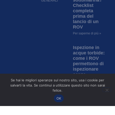
sottomarina?
GENERALI
Checklist
completa
prima del
lancio di un
ROV
Per saperne di più »
Ispezione in
acque torbide:
come i ROV
permettono di
ispezionare
senza
visibilità?
Se hai le migliori speranze sul nostro sito, usa i cookie per
salvarti la vita. Se continui a utilizzare questo sito non sarai
Per saperne di più »
felice.
OK
©2017-2026 Copyright | ROV Expert | Tutti i diritti riservati