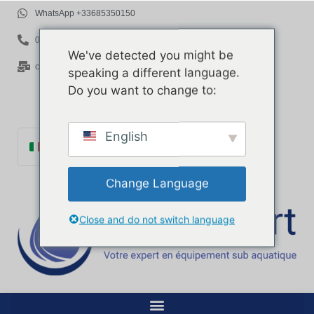
WhatsApp +33685350150
06 85 35 01 50
We've detected you might be
contact@rov-expert.com
speaking a different language.
Do you want to change to:
English
Italiano
Français
Change Language
English
Español
Close and do not switch language
Català
Português
Deutsch
Ελληνικά