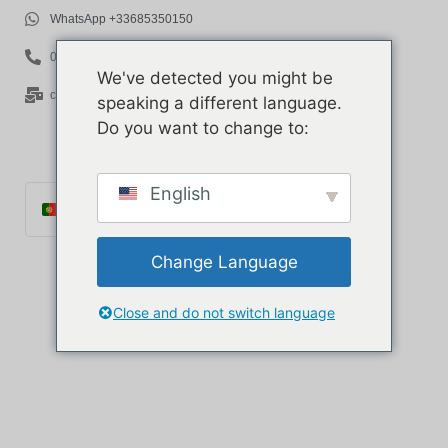
WhatsApp +33685350150
06 85 35 01 50
We've detected you might be
contact@rov-expert.com
speaking a different language.
Do you want to change to:
English
Português
Français
Change Language
English
Español
Close and do not switch language
Català
Italiano
Deutsch
Ελληνικά