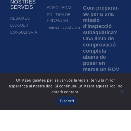
NOSTRES
SERVEIS
Com preparar-
AVISO LEGAL
se per a una
POLÍTICA DE
REBAIXES
missió
PRIVACITAT
LLOGUER
d'inspecció
Termes i condicions
subaquàtica?
CONSULTORIA
Una llista de
comprovació
completa
abans de
posar en
marxa un ROV
Llegeix més »
Utilitzeu galetes per salvar-vos la vida si teniu la millor
esperança al nostre lloc. Si continueu utilitzant aquest lloc, no
estarà content.
Inspecció en
aigües
D'acord
tèrboles: com
permeten els
ROV la
inspecció en
condicions de