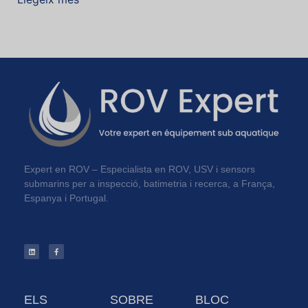
Expert en ROV – Especialista en ROV, USV i sensors
submarins per a inspecció, batimetria i recerca, a França,
Espanya i Portugal.
ELS
SOBRE
BLOC