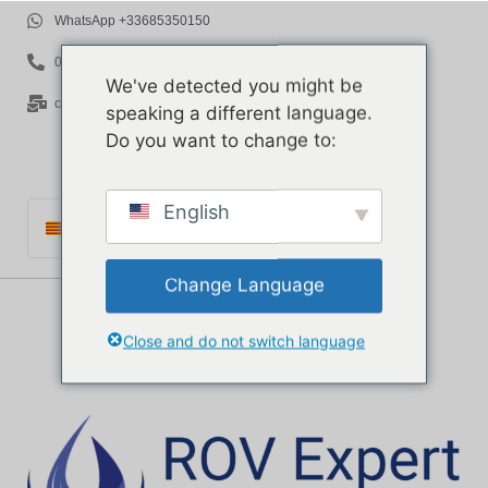
WhatsApp +33685350150
06 85 35 01 50
We've detected you might be
contact@rov-expert.com
speaking a different language.
Do you want to change to:
English
Català
Français
Change Language
English
Español
Close and do not switch language
Português
Italiano
Deutsch
Ελληνικά