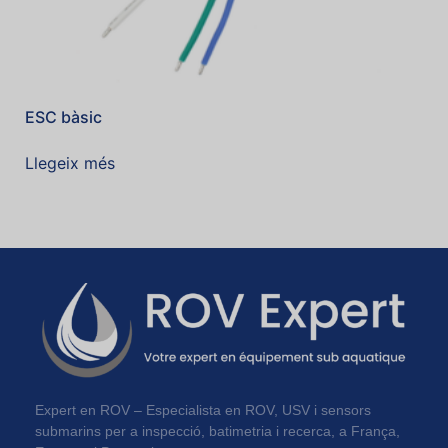
ESC bàsic
Llegeix més
Expert en ROV – Especialista en ROV, USV i sensors
submarins per a inspecció, batimetria i recerca, a França,