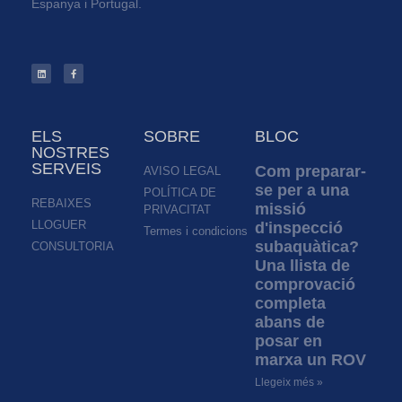
Espanya i Portugal.
ELS
SOBRE
BLOC
NOSTRES
SERVEIS
Com preparar-
AVISO LEGAL
se per a una
POLÍTICA DE
REBAIXES
missió
PRIVACITAT
LLOGUER
d'inspecció
Termes i condicions
subaquàtica?
CONSULTORIA
Una llista de
comprovació
completa
abans de
posar en
marxa un ROV
Llegeix més »