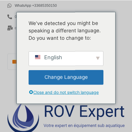
WhatsApp +33685350150
06 85 35 01 50
We've detected you might be
contact@rov-expert.com
speaking a different language.
Do you want to change to:
English
Català
Français
Change Language
English
Español
Close and do not switch language
Português
Italiano
Deutsch
Ελληνικά