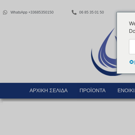
WhatsApp +33685350150
06 85 35 01 50
We
Do
ΑΡΧΙΚΉ ΣΕΛΊΔΑ
ΠΡΟΪΌΝΤΑ
ΕΝΟΙΚ