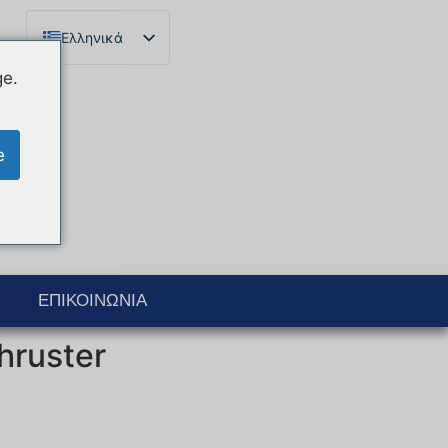
Ελληνικά
Français
ge.
English
Español
e
Català
Português
Italiano
Deutsch
ΕΠΙΚΟΙΝΩΝΊΑ
hruster