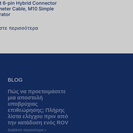
t 6-pin Hybrid Connector
meter Cable, M10 Simple
rator
στε περισσότερα
BLOG
Πώς να προετοιμάσετε
μια αποστολή
υποβρύχιας
επιθεώρησης; Πλήρης
λίστα ελέγχου πριν από
την κατάδυση ενός ROV
Διαβάστε περισσότερα »