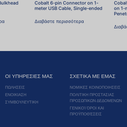
Bulkhead
Cobalt 6-pin Connector on 1-
Cobal
meter USB Cable, Single-ended
on 1-
Penet
ρα
Διαβάστε περισσότερα
Διαβά
ΟΙ ΥΠΗΡΕΣΙΕΣ ΜΑΣ
ΣΧΕΤΙΚΑ ΜΕ ΕΜΑΣ
ΠΩΛΗΣΕΙΣ
ΝΟΜΙΚΕΣ ΚΟΙΝΟΠΟΙΗΣΕΙΣ
ΕΝΟΙΚΙΑΣΗ
ΠΟΛΙΤΙΚΗ ΠΡΟΣΤΑΣΙΑΣ
ΠΡΟΣΩΠΙΚΩΝ ΔΕΔΟΜΕΝΩΝ
ΣΥΜΒΟΥΛΕΥΤΙΚΗ
ΓΕΝΙΚΟΊ ΌΡΟΙ ΚΑΙ
ΠΡΟΫΠΟΘΈΣΕΙΣ