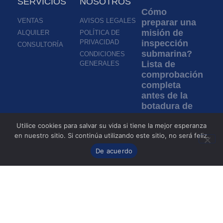
SERVICIOS
NOSOTROS
Cómo
VENTAS
AVISOS LEGALES
preparar una
misión de
ALQUILER
POLÍTICA DE
PRIVACIDAD
inspección
CONSULTORÍA
submarina?
CONDICIONES
Lista de
GENERALES
comprobación
completa
antes de la
botadura de
un ROV
Utilice cookies para salvar su vida si tiene la mejor esperanza
Leer más »
en nuestro sitio. Si continúa utilizando este sitio, no será feliz.
De acuerdo
Inspección en
aguas turbias:
¿cómo los
ROV permiten
inspeccionar
sin
visibilidad?