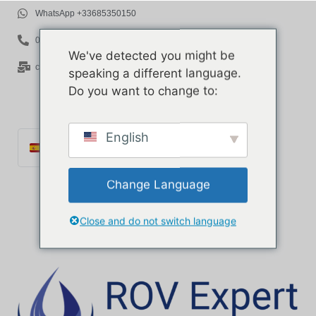
WhatsApp +33685350150
06 85 35 01 50
We've detected you might be
contact@rov-expert.com
speaking a different language.
Do you want to change to:
English
Español
Français
Change Language
English
Català
Close and do not switch language
Português
Italiano
Deutsch
Ελληνικά