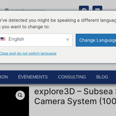
contact@rov-expert.com
've detected you might be speaking a different langua
 you want to change to:
English
Change Languag
Close and do not switch language
ION
ÉVÈNEMENTS
CONSULTING
BLOG
explore3D – Subsea 
Camera System (10