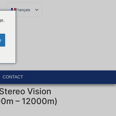
Français
English
ge.
Español
Català
e
Português
Italiano
Deutsch
Ελληνικά
CONTACT
Stereo Vision
00m – 12000m)