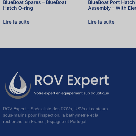
BlueBoat Spares – BlueBoat
BlueBoat Port Hatch
Hatch O-ring
Assembly – With Ele
Lire la suite
Lire la suite
ROV Expert – Spécialiste des ROVs, USVs et capteurs
sous-marins pour l’inspection, la bathymétrie et la
recherche, en France, Espagne et Portugal.