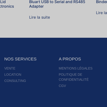
 Lid
Bluart USB to Serial and RS485
Binde
ctronics
Adapter
Lire l
Lire la suite
NOS SERVICES
A PROPOS
VENTE
MENTIONS LÉGALES
LOCATION
POLITIQUE DE
CONFIDENTIALITÉ
CONSULTING
CGV