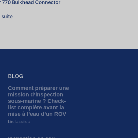
r 770 Bulkhead Connector
a suite
BLOG
Comment préparer une
mission d’inspection
sous-marine ? Check-
list complète avant la
mise à l’eau d’un ROV
Lire la suite »