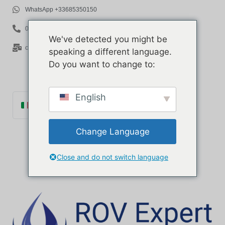
WhatsApp +33685350150
06 85 35 01 50
We've detected you might be
contact@rov-expert.com
speaking a different language.
Do you want to change to:
English
Italiano
Français
Change Language
English
Español
Close and do not switch language
Català
Português
Deutsch
Ελληνικά