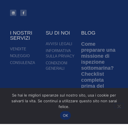
I NOSTRI
SU DI NOI
BLOG
SERVIZI
Come
AVVISI LEGALI
VENDITE
preparare una
INFORMATIVA
missione di
NOLEGGIO
SULLA PRIVACY
ispezione
CONSULENZA
CONDIZIONI
sottomarina?
GENERALI
Checklist
completa
prima del
lancio di un
Se hai le migliori speranze sul nostro sito, usa i cookie per
ROV
salvarti la vita. Se continui a utilizzare questo sito non sarai
Per saperne di più »
felice.
OK
Ispezione in
acque torbide: