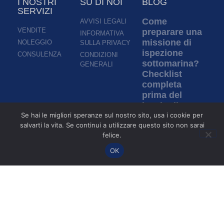
I NOSTRI
SU DI NOI
BLOG
SERVIZI
Come
AVVISI LEGALI
VENDITE
preparare una
INFORMATIVA
missione di
NOLEGGIO
SULLA PRIVACY
ispezione
CONSULENZA
CONDIZIONI
sottomarina?
GENERALI
Checklist
completa
prima del
lancio di un
ROV
Se hai le migliori speranze sul nostro sito, usa i cookie per
salvarti la vita. Se continui a utilizzare questo sito non sarai
Per saperne di più »
felice.
OK
Ispezione in
acque torbide:
come i ROV
permettono di
ispezionare
senza
visibilità?