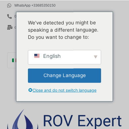
WhatsApp +33685350150
06 85 35 01 50
We've detected you might be
contact@rov-expert.com
speaking a different language.
Do you want to change to:
English
Italiano
Français
Change Language
English
Español
Close and do not switch language
Català
Português
Deutsch
Ελληνικά