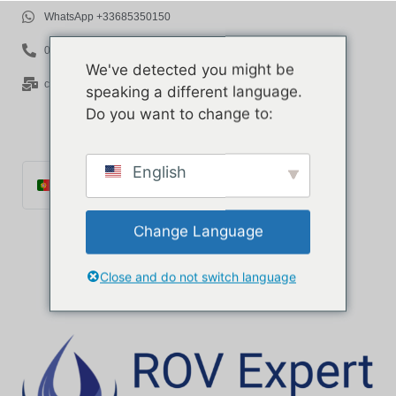
WhatsApp +33685350150
06 85 35 01 50
We've detected you might be
contact@rov-expert.com
speaking a different language.
Do you want to change to:
English
Português
Français
Change Language
English
Español
Close and do not switch language
Català
Italiano
Deutsch
Ελληνικά