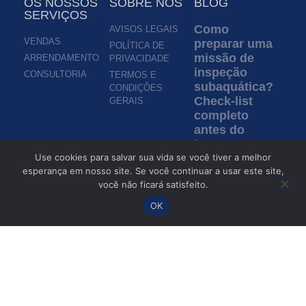
OS NOSSOS
SOBRE NÓS
BLOG
SERVIÇOS
Como
AVISOS LEGAIS
VENDAS
preparar uma
POLÍTICA DE
missão de
ARRENDAMENTO
PRIVACIDADE
inspeção
CONSULTORIA
TERMOS E
subaquática?
CONDIÇÕES
Check-list
GERAIS
completo
antes do
lançamento
de um ROV
Use cookies para salvar sua vida se você tiver a melhor
esperança em nosso site. Se você continuar a usar este site,
Ler mais »
você não ficará satisfeito.
OK
Inspeção em
águas turvas:
como os
ROVs
permitem a
inspeção sem
visibilidade?