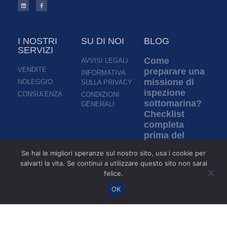
I NOSTRI
SU DI NOI
BLOG
SERVIZI
Come
AVVISI LEGALI
VENDITE
preparare una
INFORMATIVA
missione di
NOLEGGIO
SULLA PRIVACY
ispezione
CONSULENZA
CONDIZIONI
sottomarina?
GENERALI
Checklist
completa
prima del
lancio di un
Se hai le migliori speranze sul nostro sito, usa i cookie per
ROV
salvarti la vita. Se continui a utilizzare questo sito non sarai
Per saperne di più »
felice.
OK
Ispezione in
acque torbide:
come i ROV