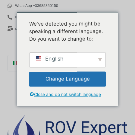
WhatsApp +33685350150
06 85 35 01 50
We've detected you might be
contact@rov-expert.com
speaking a different language.
Do you want to change to:
English
Italiano
Français
Change Language
English
Español
Close and do not switch language
Català
Português
Deutsch
Ελληνικά