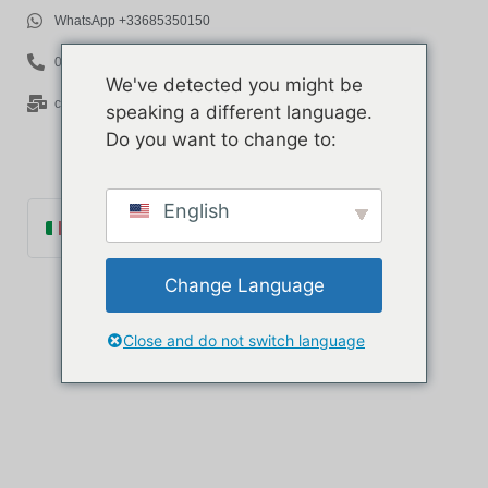
WhatsApp +33685350150
06 85 35 01 50
We've detected you might be
contact@rov-expert.com
speaking a different language.
Do you want to change to:
English
Italiano
Français
Change Language
English
Español
Close and do not switch language
Català
Português
Deutsch
Ελληνικά