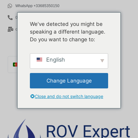
WhatsApp +33685350150
06 85 35 01 50
We've detected you might be
contact@rov-expert.com
speaking a different language.
Do you want to change to:
English
Português
Français
Change Language
English
Español
Close and do not switch language
Català
Italiano
Deutsch
Ελληνικά