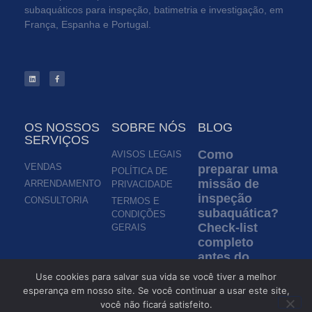
subaquáticos para inspeção, batimetria e investigação, em
França, Espanha e Portugal.
OS NOSSOS
SOBRE NÓS
BLOG
SERVIÇOS
Como
AVISOS LEGAIS
VENDAS
preparar uma
POLÍTICA DE
missão de
ARRENDAMENTO
PRIVACIDADE
inspeção
CONSULTORIA
TERMOS E
subaquática?
CONDIÇÕES
Check-list
GERAIS
completo
antes do
lançamento
Use cookies para salvar sua vida se você tiver a melhor
de um ROV
esperança em nosso site. Se você continuar a usar este site,
você não ficará satisfeito.
Ler mais »