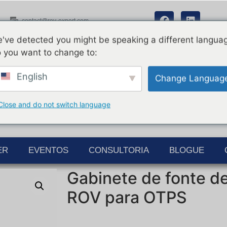
contact@rov-expert.com
've detected you might be speaking a different langua
 you want to change to:
English
Change Languag
Close and do not switch language
ER
EVENTOS
CONSULTORIA
BLOGUE
Gabinete de fonte d
ROV para OTPS