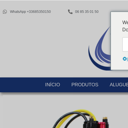
WhatsApp +33685350150
06 85 35 01 50
We
Do
INÍCIO
PRODUTOS
ALUGU