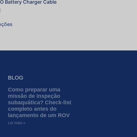
O Battery Charger Cable
€
pções
BLOG
Como preparar uma
missão de inspeção
subaquática? Check-list
completo antes do
lançamento de um ROV
Ler mais »