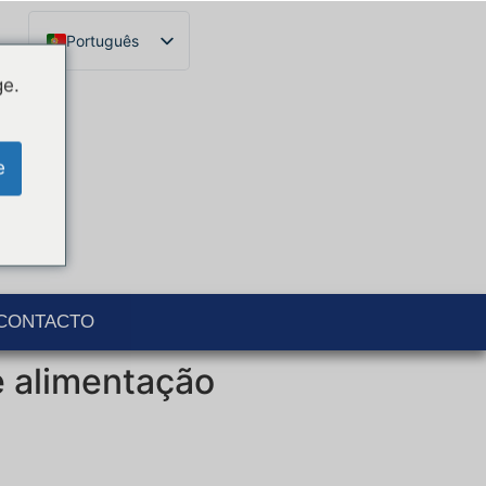
Português
Français
ge.
English
Español
e
Català
Italiano
Deutsch
Ελληνικά
CONTACTO
e alimentação