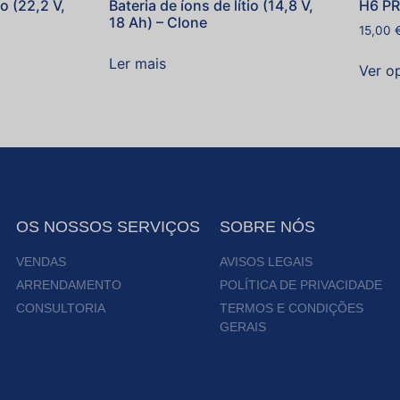
io (22,2 V,
Bateria de íons de lítio (14,8 V,
H6 PR
18 Ah) – Clone
15,00
Ler mais
Ver o
OS NOSSOS SERVIÇOS
SOBRE NÓS
VENDAS
AVISOS LEGAIS
ARRENDAMENTO
POLÍTICA DE PRIVACIDADE
CONSULTORIA
TERMOS E CONDIÇÕES
GERAIS