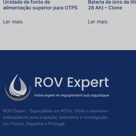
Unidade de fonte de
Bateria de íons de lít
alimentação superior para OTPS
28 Ah) – Clone
Ler mais
Ler mais
ROV Expert - Especialista em ROVs, USVs e sensores
subaquáticos para inspeção, batimetria e investigação,
em França, Espanha e Portugal.