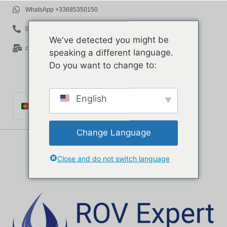
WhatsApp +33685350150
06 85 35 01 50
We've detected you might be
contact@rov-expert.com
speaking a different language.
Do you want to change to:
English
Português
Français
Change Language
English
Español
Close and do not switch language
Català
Italiano
Deutsch
Ελληνικά