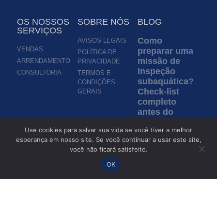
OS NOSSOS
SOBRE NÓS
BLOG
SERVIÇOS
Como
AVISOS LEGAIS
VENDAS
preparar uma
POLÍTICA DE
missão de
ARRENDAMENTO
PRIVACIDADE
inspeção
CONSULTORIA
TERMOS E
subaquática?
CONDIÇÕES
Check-list
GERAIS
completo
antes do
lançamento
Use cookies para salvar sua vida se você tiver a melhor
de um ROV
esperança em nosso site. Se você continuar a usar este site,
Ler mais »
você não ficará satisfeito.
OK
Inspeção em
águas turvas:
como os
ROVs
permitem a