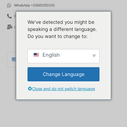
WhatsApp +33685350150
06 85 35 01 50
We've detected you might be
contact@rov-expert.com
speaking a different language.
Do you want to change to:
English
Ελληνικά
Français
Change Language
English
Español
Close and do not switch language
Català
Português
Italiano
Deutsch