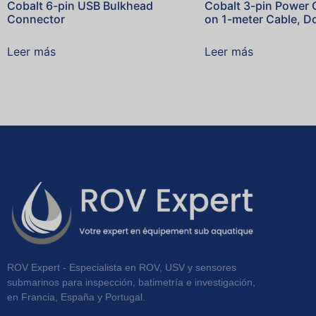
Cobalt 6-pin USB Bulkhead
Cobalt 3-pin Power
Connector
on 1-meter Cable, 
Leer más
Leer más
ROV Expert - Especialista en ROV, USV y sensores
submarinos para inspección, batimetría e investigación,
en Francia, España y Portugal.