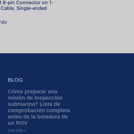
t 8-pin Connector on 1-
 Cable, Single-ended
más
BLOG
Cómo preparar una
misión de inspección
submarina? Lista de
comprobación completa
antes de la botadura de
un ROV
Leer más »