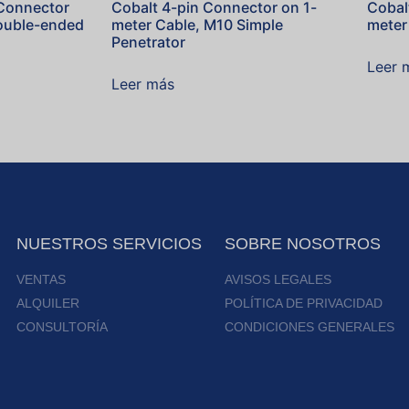
 Connector
Cobalt 4-pin Connector on 1-
Cobal
Double-ended
meter Cable, M10 Simple
meter
Penetrator
Leer 
Leer más
NUESTROS SERVICIOS
SOBRE NOSOTROS
VENTAS
AVISOS LEGALES
ALQUILER
POLÍTICA DE PRIVACIDAD
CONSULTORÍA
CONDICIONES GENERALES