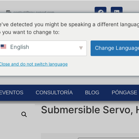
contact@rov-expert.com
've detected you might be speaking a different langua
 you want to change to:
English
Change Languag
Close and do not switch language
EVENTOS
CONSULTORÍA
BLOG
PÓNGASE 
Submersible Servo,