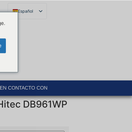
Español
Français
ge.
English
Català
e
Português
Italiano
Deutsch
Ελληνικά
EN CONTACTO CON
 Hitec DB961WP