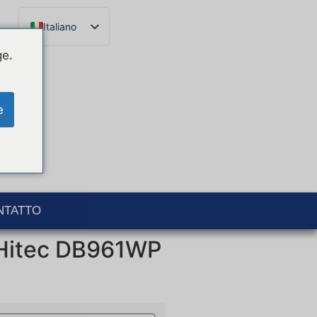
Italiano
Français
ge.
English
Español
e
Català
Português
Deutsch
Ελληνικά
NTATTO
 Hitec DB961WP