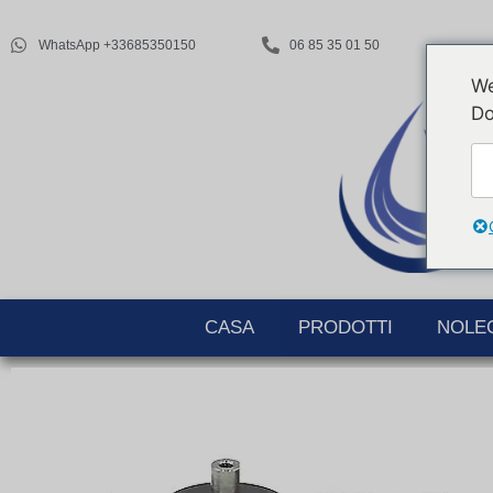
WhatsApp +33685350150
06 85 35 01 50
We
Do
CASA
PRODOTTI
NOLE