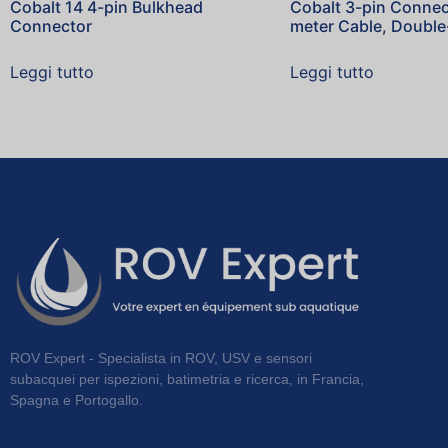
Cobalt 14 4-pin Bulkhead
Cobalt 3-pin Connec
Connector
meter Cable, Doubl
Leggi tutto
Leggi tutto
ROV Expert - Specialista in ROV, USV e sensori
subacquei per ispezioni, batimetria e ricerca, in Francia,
Spagna e Portogallo.