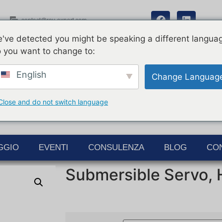
contact@rov-expert.com
've detected you might be speaking a different langua
 you want to change to:
English
Change Languag
Close and do not switch language
GGIO
EVENTI
CONSULENZA
BLOG
CO
Submersible Servo,