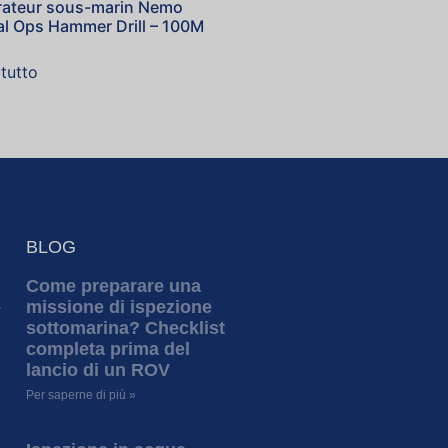
rateur sous-marin Nemo
al Ops Hammer Drill – 100M
tutto
BLOG
Come preparare una
missione di ispezione
Y
sottomarina? Checklist
completa prima del
lancio di un ROV
Per saperne di più »