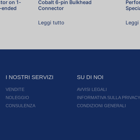
tor on 1-
Cobalt 6-pin Bulkhead
Perfo
e-ended
Connector
Speci
Leggi tutto
Leggi 
I NOSTRI SERVIZI
SU DI NOI
VENDITE
AVVISI LEGALI
NOLEGGIO
INFORMATIVA SULLA PRIVAC
CONSULENZA
CONDIZIONI GENERALI