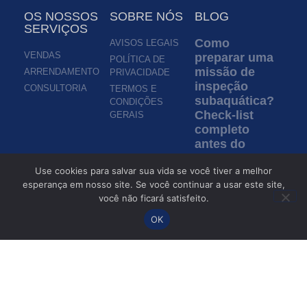
OS NOSSOS
SOBRE NÓS
BLOG
SERVIÇOS
Como
AVISOS LEGAIS
VENDAS
preparar uma
POLÍTICA DE
missão de
ARRENDAMENTO
PRIVACIDADE
inspeção
CONSULTORIA
TERMOS E
subaquática?
CONDIÇÕES
Check-list
GERAIS
completo
antes do
lançamento
Use cookies para salvar sua vida se você tiver a melhor
de um ROV
esperança em nosso site. Se você continuar a usar este site,
Ler mais »
você não ficará satisfeito.
OK
Inspeção em
águas turvas:
como os
ROVs
permitem a
inspeção sem