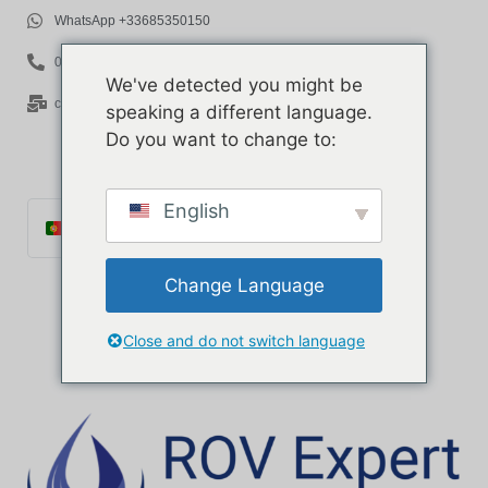
WhatsApp +33685350150
06 85 35 01 50
We've detected you might be
contact@rov-expert.com
speaking a different language.
Do you want to change to:
English
Português
Français
Change Language
English
Español
Close and do not switch language
Català
Italiano
Deutsch
Ελληνικά